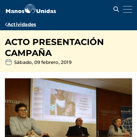
Pasar
al
contenido
principal
Ruta
Actividades
de
ACTO PRESENTACIÓN
navegación
CAMPAÑA
Sábado, 09 febrero, 2019