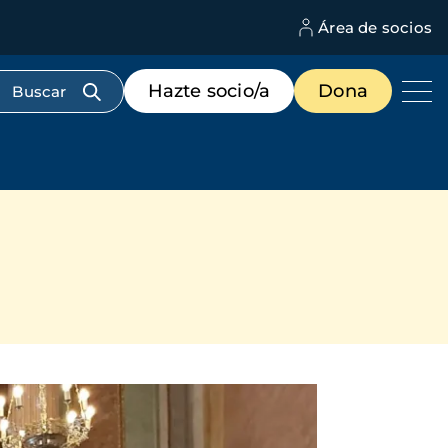
Área de socios
M
d
c
Menú
Hazte socio/a
Dona
d
de
us
destacados
cabecera