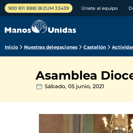
Pasar
Menú
900 811 888
BIZUM 33439
Únete al equipo
D
al
principal
contenido
principal
Ruta
Inicio
Nuestras delegaciones
Castellón
Activida
de
navegación
Asamblea Dioc
Sábado, 05 junio, 2021