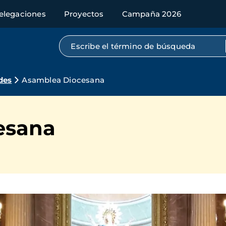
elegaciones
Proyectos
Campaña 2026
Búsqueda por texto completo
des
Asamblea Diocesana
esana