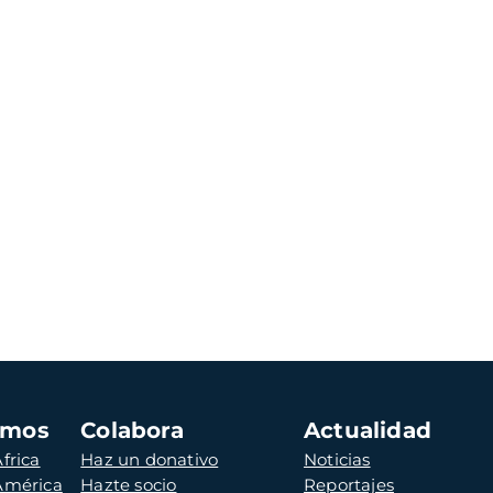
amos
Colabora
Actualidad
frica
Haz un donativo
Noticias
 América
Hazte socio
Reportajes