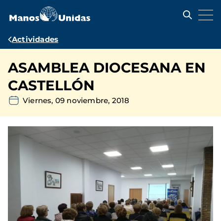
Pasar
al
contenido
principal
Ruta
Actividades
de
ASAMBLEA DIOCESANA EN
navegación
CASTELLÓN
Viernes, 09 noviembre, 2018