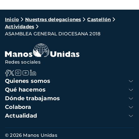
Ruta
Inicio
Nuestras delegaciones
Castellón
Actividades
de
ASAMBLEA GENERAL DIOCESANA 2018
navegación
Redes sociales
Navegación
Quienes somos
principal
Qué hacemos
Dónde trabajamos
Colabora
Actualidad
Información
© 2026 Manos Unidas