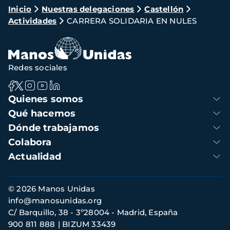
Ruta
Inicio
Nuestras delegaciones
Castellón
Actividades
CARRERA SOLIDARIA EN NULES
de
navegación
Redes sociales
Navegación
Quienes somos
principal
Qué hacemos
Dónde trabajamos
Colabora
Actualidad
Información
© 2026 Manos Unidas
de
info@manosunidas.org
contacto
C/ Barquillo, 38 - 3º28004 - Madrid, España
900 811 888
BIZUM 33439