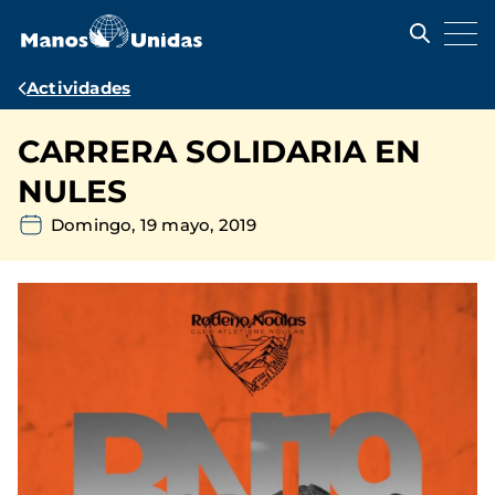
Pasar
al
contenido
principal
Ruta
Actividades
de
CARRERA SOLIDARIA EN
navegación
NULES
Domingo, 19 mayo, 2019