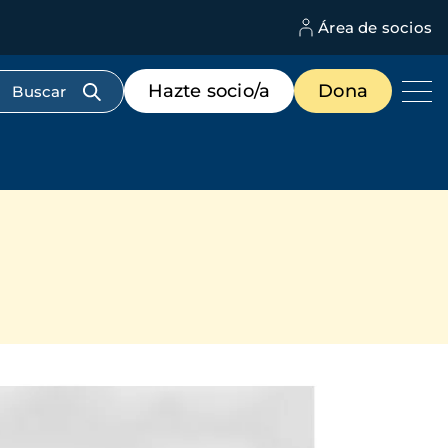
Área de socios
M
d
c
Menú
Hazte socio/a
Dona
d
de
us
destacados
cabecera