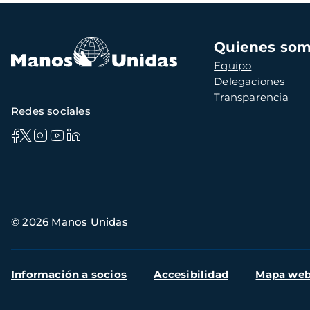
Navegación
Quienes so
principal
Equipo
Delegaciones
Transparencia
Redes sociales
Información
© 2026 Manos Unidas
de
contacto
Menú
Información a socios
Accesibilidad
Mapa we
secundario