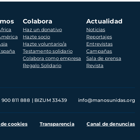
amos
Colabora
Actualidad
frica
Haz un donativo
Noticias
 América
Hazte socio
Reportajes
Asia
Hazte voluntario/a
Entrevistas
 España
Testamento solidario
Campañas
Colabora como empresa
Sala de prensa
Regalo Solidario
Revista
900 811 888
BIZUM 33439
info@manosunidas.org
 de cookies
Transparencia
Canal de denuncias