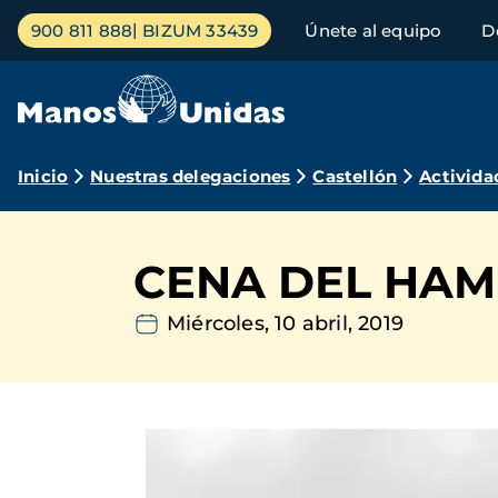
Pasar
Menú
900 811 888
BIZUM 33439
Únete al equipo
D
al
principal
contenido
principal
Ruta
Inicio
Nuestras delegaciones
Castellón
Activida
de
navegación
CENA DEL HAM
Miércoles, 10 abril, 2019