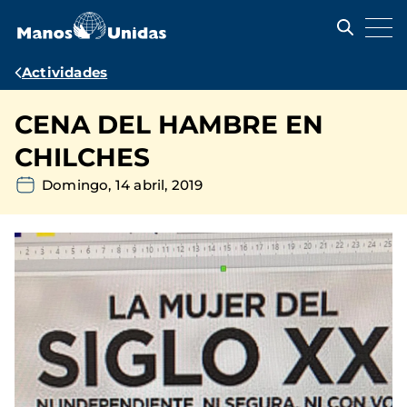
Pasar
al
contenido
principal
Ruta
Actividades
de
CENA DEL HAMBRE EN
navegación
CHILCHES
Domingo, 14 abril, 2019