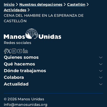
Ruta
Inicio
Nuestras delegaciones
Castellón
Actividades
de
CENA DEL HAMBRE EN LA ESPERANZA DE
navegación
CASTELLÓN
Redes sociales
Navegación
Quienes somos
principal
Qué hacemos
Dónde trabajamos
Colabora
Actualidad
Información
© 2026 Manos Unidas
de
info@manosunidas.org