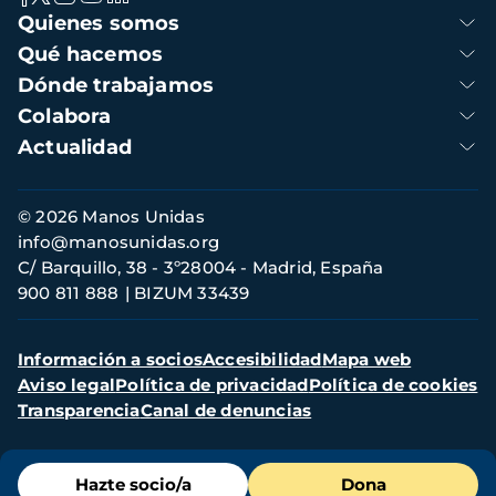
Navegación
Quienes somos
principal
Qué hacemos
Dónde trabajamos
Colabora
Actualidad
Información
© 2026 Manos Unidas
de
info@manosunidas.org
contacto
C/ Barquillo, 38 - 3º28004 - Madrid, España
900 811 888
BIZUM 33439
Menú
Información a socios
Accesibilidad
Mapa web
secundario
Aviso legal
Política de privacidad
Política de cookies
Transparencia
Canal de denuncias
Menú
Hazte socio/a
Dona
de