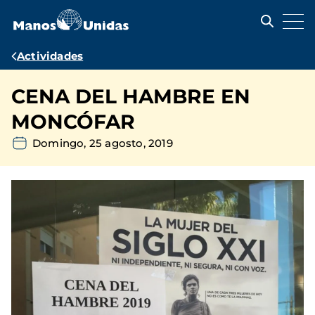
Pasar
al
contenido
principal
Ruta
Actividades
de
CENA DEL HAMBRE EN
navegación
MONCÓFAR
Domingo, 25 agosto, 2019