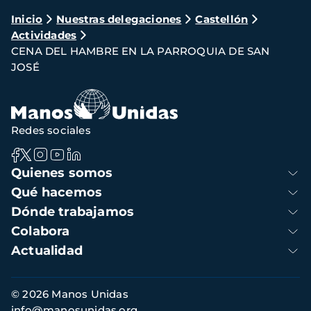
Ruta
Inicio
Nuestras delegaciones
Castellón
Actividades
de
CENA DEL HAMBRE EN LA PARROQUIA DE SAN
navegación
JOSÉ
Redes sociales
Navegación
Quienes somos
principal
Qué hacemos
Dónde trabajamos
Colabora
Actualidad
Información
© 2026 Manos Unidas
de
info@manosunidas.org