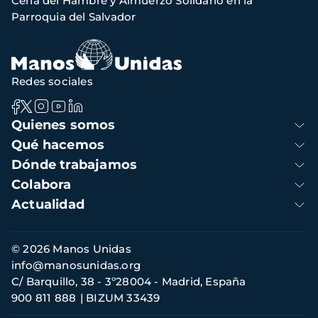
Cena del Hambre y Almuerzo Solidario en la
navegación
Parroquia del Salvador
Redes sociales
Navegación
Quienes somos
principal
Qué hacemos
Dónde trabajamos
Colabora
Actualidad
Información
© 2026 Manos Unidas
de
info@manosunidas.org
contacto
C/ Barquillo, 38 - 3º28004 - Madrid, España
900 811 888
BIZUM 33439