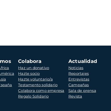
amos
Colabora
Actualidad
frica
Haz un donativo
Noticias
 América
Hazte socio
Reportajes
Asia
Hazte voluntario/a
Entrevistas
 España
Testamento solidario
Campañas
Colabora como empresa
Sala de prensa
Regalo Solidario
Revista