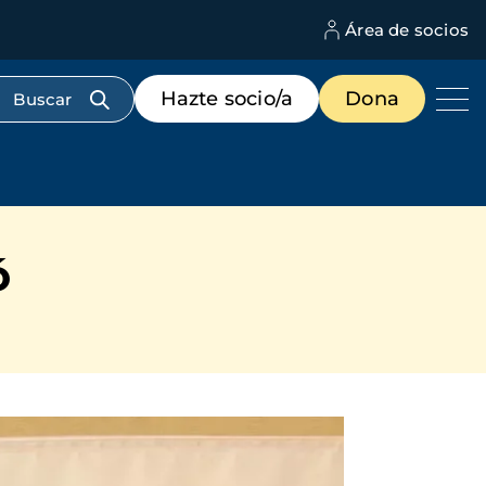
Área de socios
M
d
c
Menú
Hazte socio/a
Dona
d
de
us
destacados
cabecera
ó