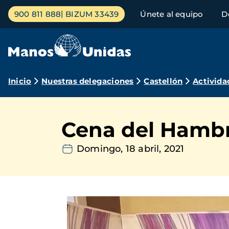
Pasar
Menú
900 811 888
BIZUM 33439
Únete al equipo
D
al
principal
contenido
principal
Ruta
Inicio
Nuestras delegaciones
Castellón
Activida
de
navegación
Cena del Hambre
Domingo, 18 abril, 2021