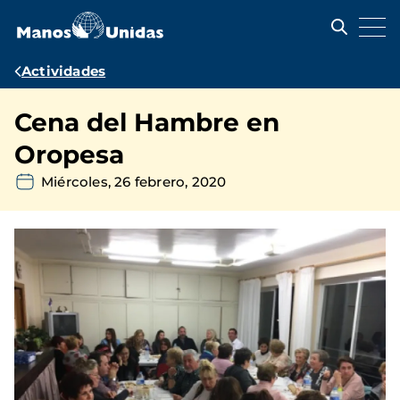
Pasar
al
contenido
principal
Ruta
Actividades
de
Cena del Hambre en
navegación
Oropesa
Miércoles, 26 febrero, 2020