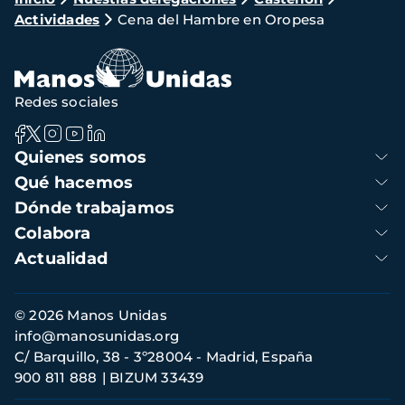
Ruta
Actividades
Cena del Hambre en Oropesa
de
navegación
Redes sociales
Navegación
Quienes somos
principal
Qué hacemos
Dónde trabajamos
Colabora
Actualidad
Información
© 2026 Manos Unidas
de
info@manosunidas.org
contacto
C/ Barquillo, 38 - 3º28004 - Madrid, España
900 811 888
BIZUM 33439