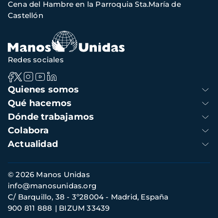
Cena del Hambre en la Parroquia Sta.María de
navegación
Castellón
Redes sociales
Navegación
Quienes somos
principal
Qué hacemos
Dónde trabajamos
Colabora
Actualidad
Información
© 2026 Manos Unidas
de
info@manosunidas.org
contacto
C/ Barquillo, 38 - 3º28004 - Madrid, España
900 811 888
BIZUM 33439