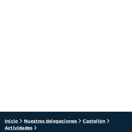
Ruta
Inicio
Nuestras delegaciones
Castellón
Actividades
de