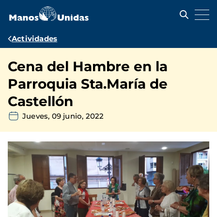
Pasar
al
contenido
principal
Ruta
Actividades
de
Cena del Hambre en la
navegación
Parroquia Sta.María de
Castellón
Jueves, 09 junio, 2022