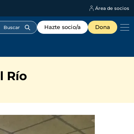
Área de socios
M
d
c
Menú
Hazte socio/a
Dona
d
de
us
destacados
cabecera
l Río