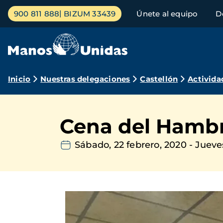
Pasar
Menú
900 811 888
BIZUM 33439
Únete al equipo
D
al
principal
contenido
principal
Ruta
Inicio
Nuestras delegaciones
Castellón
Activida
de
navegación
Cena del Hambr
Sábado, 22 febrero, 2020
-
Jueve