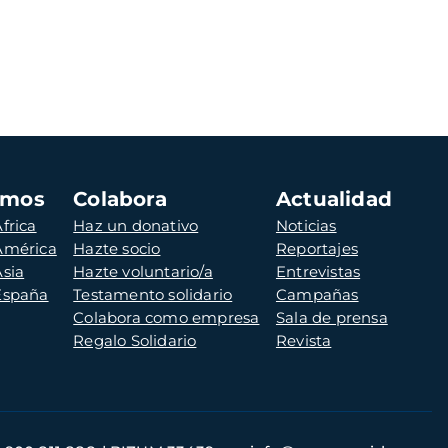
amos
Colabora
Actualidad
frica
Haz un donativo
Noticias
 América
Hazte socio
Reportajes
Asia
Hazte voluntario/a
Entrevistas
 España
Testamento solidario
Campañas
Colabora como empresa
Sala de prensa
Regalo Solidario
Revista