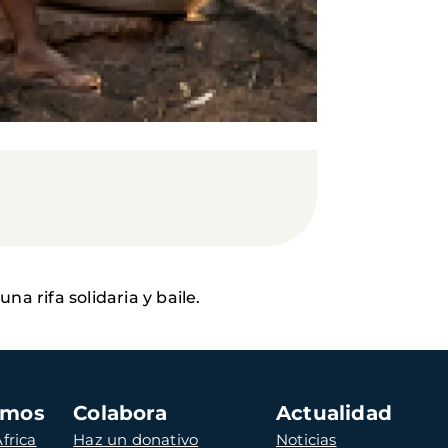
a rifa solidaria y baile.
amos
Colabora
Actualidad
frica
Haz un donativo
Noticias