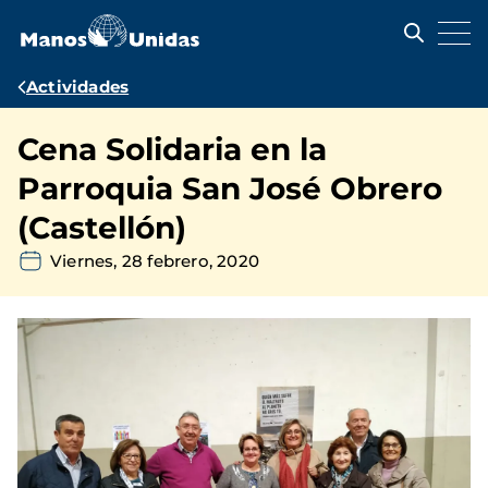
Pasar
al
contenido
principal
Ruta
Actividades
de
Cena Solidaria en la
navegación
Parroquia San José Obrero
(Castellón)
Viernes, 28 febrero, 2020