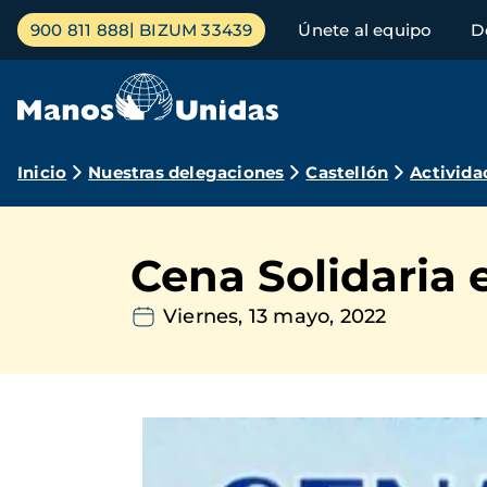
Pasar
Menú
900 811 888
BIZUM 33439
Únete al equipo
D
al
principal
contenido
principal
Ruta
Inicio
Nuestras delegaciones
Castellón
Activida
de
navegación
Cena Solidaria 
Viernes, 13 mayo, 2022