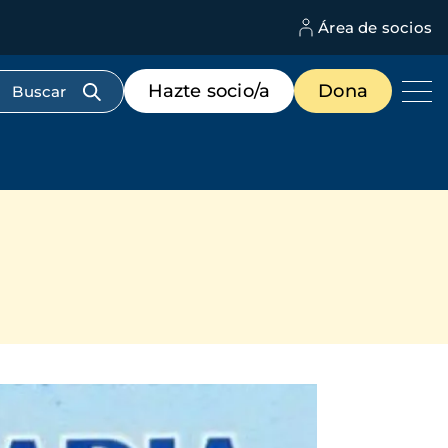
Área de socios
M
d
c
Menú
Hazte socio/a
Dona
d
de
us
destacados
cabecera