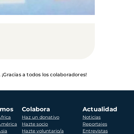
¡Gracias a todos los colaboradores!
amos
Colabora
Actualidad
frica
Haz un donativo
Noticias
 América
Hazte socio
Reportajes
Asia
Hazte voluntario/a
Entrevistas