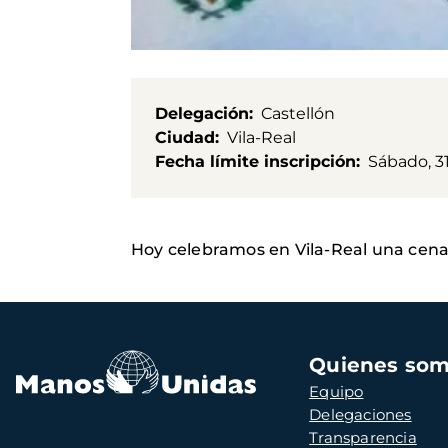
Delegación
Castellón
Ciudad
Vila-Real
Fecha límite inscripción
Sábado, 3
Hoy celebramos en Vila-Real una cena 
Navegación
Quienes so
principal
Equipo
Delegaciones
Transparencia