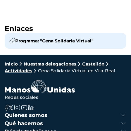
Enlaces
Programa: "Cena Solidaria Virtual"
Ruta
Inicio
Nuestras delegaciones
Castellón
Actividades
Cena Solidaria Virtual en Vila-Real
de
navegación
Redes sociales
Navegación
Quienes somos
principal
Qué hacemos