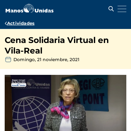
Pasar
al
contenido
principal
Ruta
Actividades
de
Cena Solidaria Virtual en
navegación
Vila-Real
Domingo, 21 noviembre, 2021