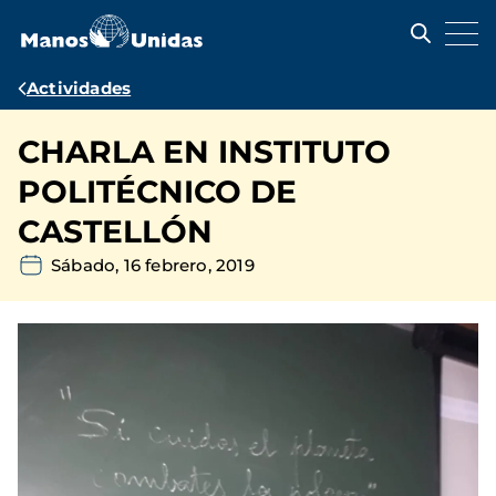
Pasar
al
contenido
principal
Ruta
Actividades
de
CHARLA EN INSTITUTO
navegación
POLITÉCNICO DE
CASTELLÓN
Sábado, 16 febrero, 2019