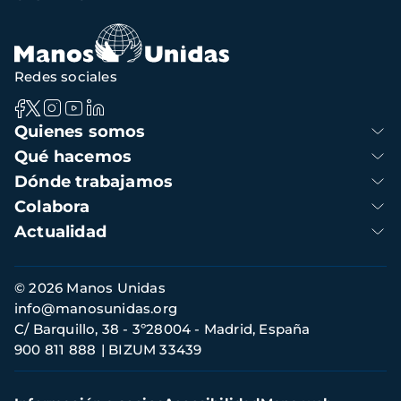
Redes sociales
Navegación
Quienes somos
principal
Qué hacemos
Dónde trabajamos
Colabora
Actualidad
Información
© 2026 Manos Unidas
de
info@manosunidas.org
contacto
C/ Barquillo, 38 - 3º28004 - Madrid, España
900 811 888
BIZUM 33439