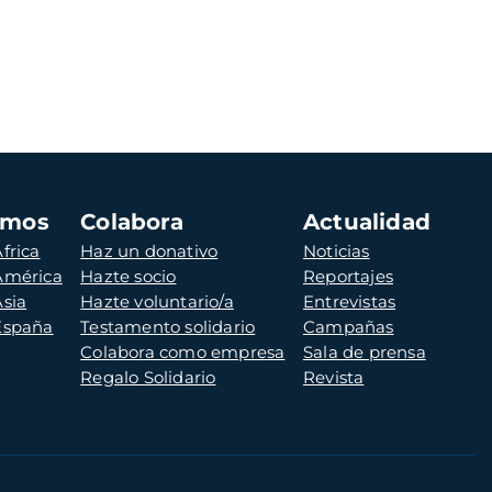
amos
Colabora
Actualidad
frica
Haz un donativo
Noticias
 América
Hazte socio
Reportajes
Asia
Hazte voluntario/a
Entrevistas
 España
Testamento solidario
Campañas
Colabora como empresa
Sala de prensa
Regalo Solidario
Revista