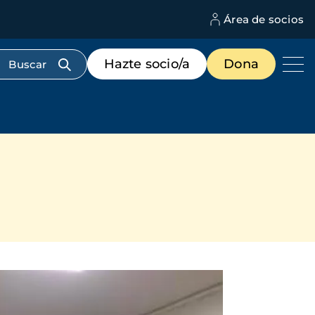
Área de socios
M
d
c
Menú
Hazte socio/a
Dona
d
de
us
destacados
cabecera