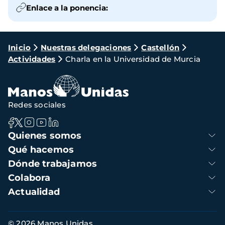
Enlace a la ponencia:
Ruta
Inicio
Nuestras delegaciones
Castellón
Actividades
Charla en la Universidad de Murcia
de
navegación
Redes sociales
Navegación
Quienes somos
principal
Qué hacemos
Dónde trabajamos
Colabora
Actualidad
Información
© 2026 Manos Unidas