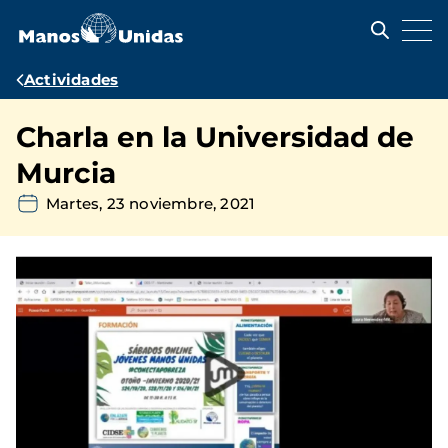
Pasar
al
contenido
principal
Ruta
Actividades
de
Charla en la Universidad de
navegación
Murcia
Martes, 23 noviembre, 2021