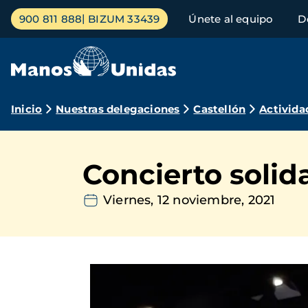
Pasar
Menú
900 811 888
BIZUM 33439
Únete al equipo
D
al
principal
contenido
principal
Ruta
Inicio
Nuestras delegaciones
Castellón
Activida
de
navegación
Concierto solid
Viernes, 12 noviembre, 2021