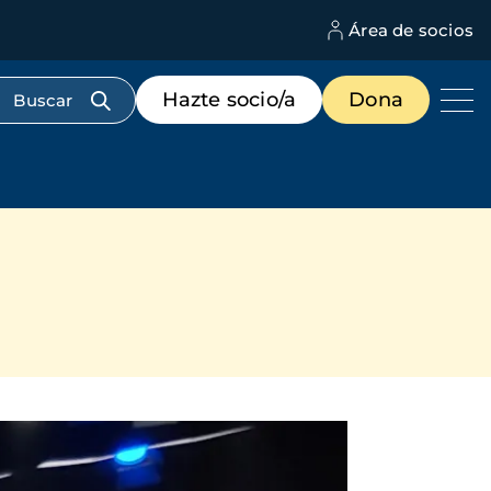
Área de socios
M
d
c
Menú
Hazte socio/a
Dona
d
de
us
destacados
cabecera