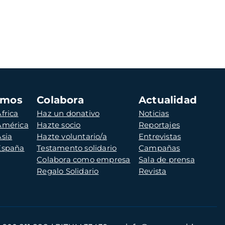
amos
Colabora
Actualidad
frica
Haz un donativo
Noticias
 América
Hazte socio
Reportajes
Asia
Hazte voluntario/a
Entrevistas
 España
Testamento solidario
Campañas
Colabora como empresa
Sala de prensa
Regalo Solidario
Revista