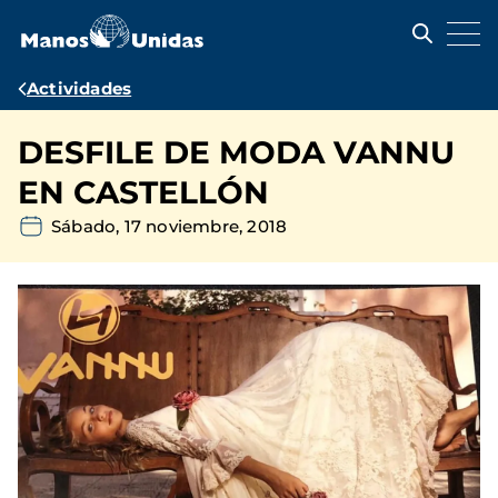
Pasar
al
contenido
principal
Ruta
Actividades
de
DESFILE DE MODA VANNU
navegación
EN CASTELLÓN
Sábado, 17 noviembre, 2018