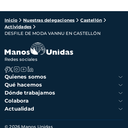
Ruta
Inicio
Nuestras delegaciones
Castellón
Actividades
de
DESFILE DE MODA VANNU EN CASTELLÓN
navegación
Redes sociales
Navegación
Quienes somos
principal
Qué hacemos
Dónde trabajamos
Colabora
Actualidad
Información
© 2026 Manos Unidas