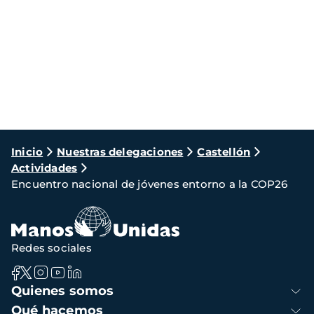
Ruta
Inicio
Nuestras delegaciones
Castellón
Actividades
de
Encuentro nacional de jóvenes entorno a la COP26
navegación
Redes sociales
Navegación
Quienes somos
principal
Qué hacemos