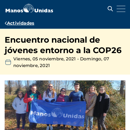
Pasar
al
contenido
principal
Ruta
Actividades
de
Encuentro nacional de
navegación
jóvenes entorno a la COP26
Viernes, 05 noviembre, 2021
-
Domingo, 07
noviembre, 2021