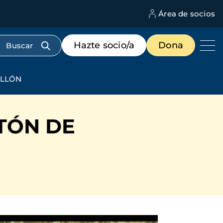
Área de socios
M
d
c
Menú
Hazte socio/a
Dona
d
de
us
destacados
cabecera
ELLÓN
TÓN DE