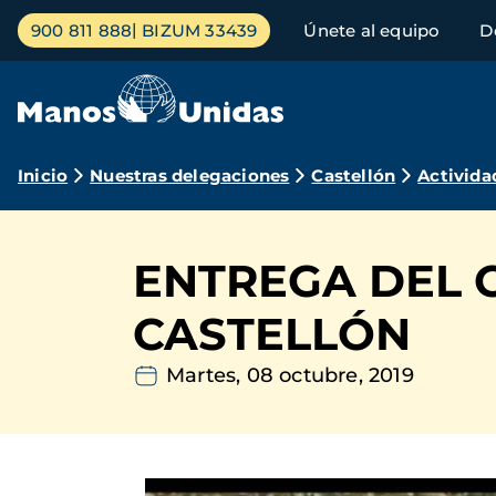
Pasar
Menú
900 811 888
BIZUM 33439
Únete al equipo
D
al
principal
contenido
principal
Ruta
Inicio
Nuestras delegaciones
Castellón
Activida
de
navegación
ENTREGA DEL 
CASTELLÓN
Martes, 08 octubre, 2019