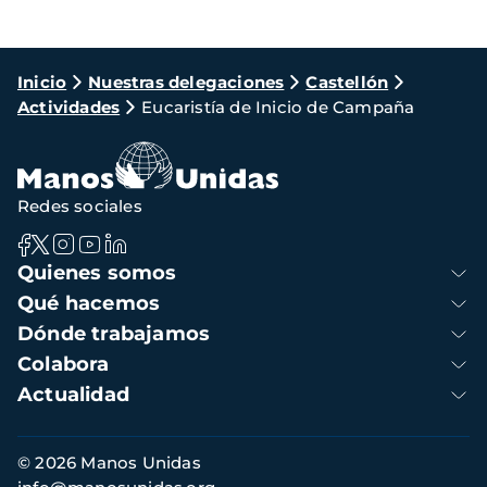
Ruta
Inicio
Nuestras delegaciones
Castellón
Actividades
Eucaristía de Inicio de Campaña
de
navegación
Redes sociales
Navegación
Quienes somos
principal
Qué hacemos
Dónde trabajamos
Colabora
Actualidad
Información
© 2026 Manos Unidas
de