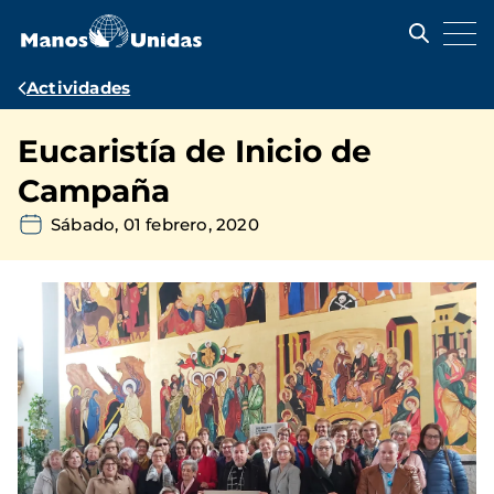
Pasar
al
contenido
principal
Ruta
Actividades
de
Eucaristía de Inicio de
navegación
Campaña
Sábado, 01 febrero, 2020