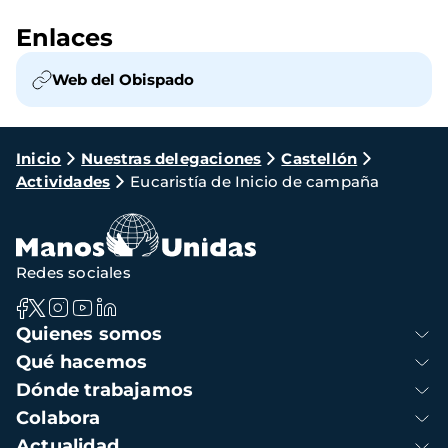
Enlaces
Web del Obispado
Ruta
Inicio
Nuestras delegaciones
Castellón
Actividades
Eucaristía de Inicio de campaña
de
navegación
Redes sociales
Navegación
Quienes somos
principal
Qué hacemos
Dónde trabajamos
Colabora
Actualidad