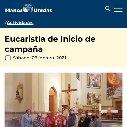
Pasar
al
contenido
principal
Ruta
Actividades
de
Eucaristía de Inicio de
navegación
campaña
Sábado, 06 febrero, 2021