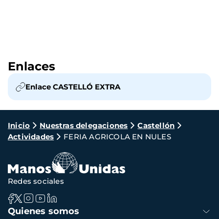
Enlaces
Enlace CASTELLÓ EXTRA
Ruta
Inicio
Nuestras delegaciones
Castellón
Actividades
FERIA AGRICOLA EN NULES
de
navegación
Redes sociales
Navegación
Quienes somos
principal