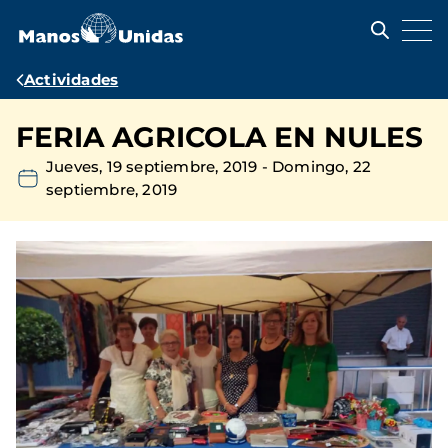
Pasar
al
contenido
principal
Ruta
Actividades
de
FERIA AGRICOLA EN NULES
navegación
Jueves, 19 septiembre, 2019
-
Domingo, 22
septiembre, 2019