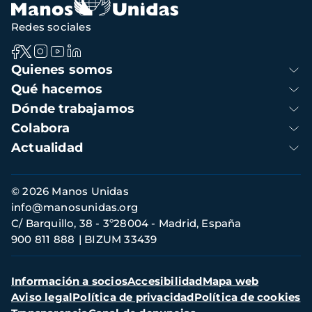
Redes sociales
Navegación
Quienes somos
principal
Qué hacemos
Dónde trabajamos
Colabora
Actualidad
Información
© 2026 Manos Unidas
de
info@manosunidas.org
contacto
C/ Barquillo, 38 - 3º28004 - Madrid, España
900 811 888
BIZUM 33439
Menú
Información a socios
Accesibilidad
Mapa web
secundario
Aviso legal
Política de privacidad
Política de cookies