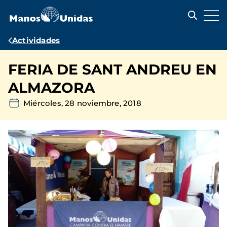
Pasar
al
contenido
principal
Ruta
Actividades
de
FERIA DE SANT ANDREU EN
navegación
ALMAZORA
Miércoles, 28 noviembre, 2018