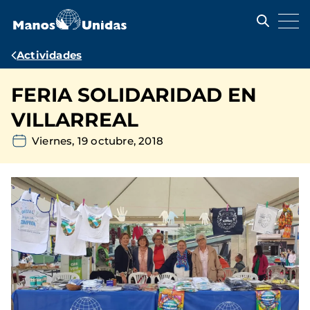
Pasar
al
contenido
principal
Ruta
Actividades
de
FERIA SOLIDARIDAD EN
navegación
VILLARREAL
Viernes, 19 octubre, 2018