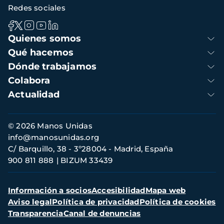
Redes sociales
Navegación
Quienes somos
principal
Qué hacemos
Dónde trabajamos
Colabora
Actualidad
Información
© 2026 Manos Unidas
de
info@manosunidas.org
contacto
C/ Barquillo, 38 - 3º28004 - Madrid, España
900 811 888
BIZUM 33439
Menú
Información a socios
Accesibilidad
Mapa web
secundario
Aviso legal
Política de privacidad
Política de cookies
Transparencia
Canal de denuncias