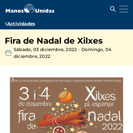
Pasar
al
contenido
principal
Ruta
Actividades
de
Fira de Nadal de Xilxes
navegación
Sábado, 03 diciembre, 2022
-
Domingo, 04
diciembre, 2022