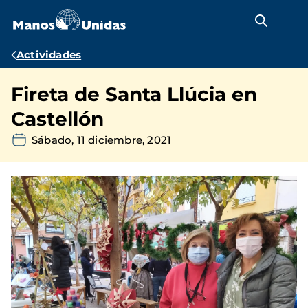
Pasar
al
contenido
principal
Ruta
Actividades
de
Fireta de Santa Llúcia en
navegación
Castellón
Sábado, 11 diciembre, 2021