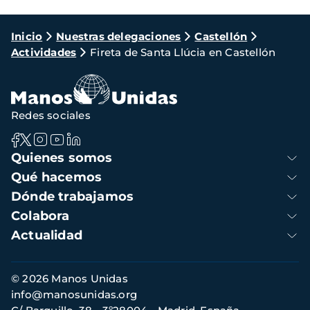
Ruta
Inicio
Nuestras delegaciones
Castellón
Actividades
Fireta de Santa Llúcia en Castellón
de
navegación
Redes sociales
Navegación
Quienes somos
principal
Qué hacemos
Dónde trabajamos
Colabora
Actualidad
Información
© 2026 Manos Unidas
de
info@manosunidas.org
contacto