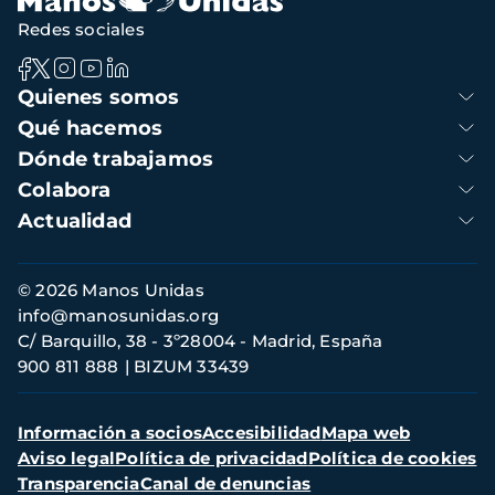
Redes sociales
Navegación
Quienes somos
principal
Qué hacemos
Dónde trabajamos
Colabora
Actualidad
Información
© 2026 Manos Unidas
de
info@manosunidas.org
contacto
C/ Barquillo, 38 - 3º28004 - Madrid, España
900 811 888
BIZUM 33439
Menú
Información a socios
Accesibilidad
Mapa web
secundario
Aviso legal
Política de privacidad
Política de cookies
Transparencia
Canal de denuncias