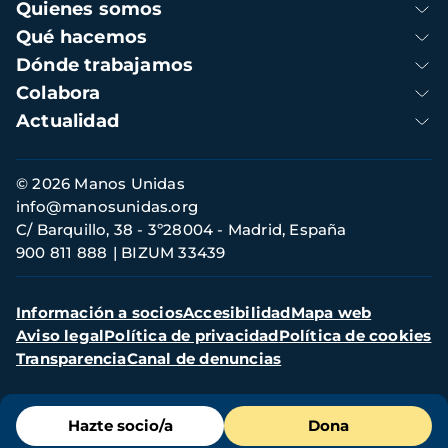
Navegación
Quienes somos
principal
Qué hacemos
Dónde trabajamos
Colabora
Actualidad
Información
© 2026 Manos Unidas
de
info@manosunidas.org
contacto
C/ Barquillo, 38 - 3º28004 - Madrid, España
900 811 888
BIZUM 33439
Menú
Información a socios
Accesibilidad
Mapa web
secundario
Aviso legal
Política de privacidad
Política de cookies
Transparencia
Canal de denuncias
Menú
Hazte socio/a
Dona
de