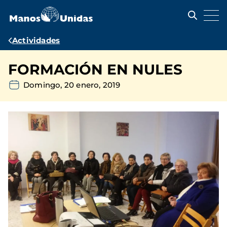
Pasar
al
contenido
principal
Ruta
Actividades
de
FORMACIÓN EN NULES
navegación
Domingo, 20 enero, 2019