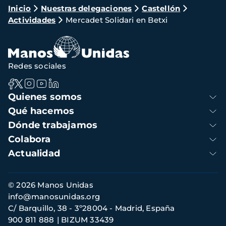
Ruta
Inicio
Nuestras delegaciones
Castellón
Actividades
Mercadet Solidari en Betxi
de
navegación
Redes sociales
Navegación
Quienes somos
principal
Qué hacemos
Dónde trabajamos
Colabora
Actualidad
Información
© 2026 Manos Unidas
de
info@manosunidas.org
contacto
C/ Barquillo, 38 - 3º28004 - Madrid, España
900 811 888
BIZUM 33439