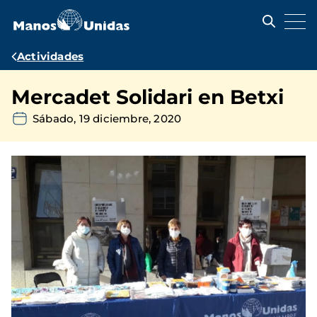
Pasar
al
contenido
principal
Ruta
Actividades
de
Mercadet Solidari en Betxi
navegación
Sábado, 19 diciembre, 2020