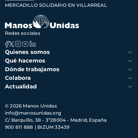
de
MERCADILLO SOLIDARIO EN VILLARREAL
navegación
Redes sociales
Navegación
Quienes somos
principal
Qué hacemos
Dónde trabajamos
Colabora
Actualidad
Información
© 2026 Manos Unidas
de
info@manosunidas.org
contacto
C/ Barquillo, 38 - 3º28004 - Madrid, España
900 811 888
BIZUM 33439