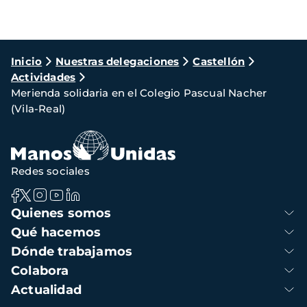
Ruta
Inicio
Nuestras delegaciones
Castellón
Actividades
de
Merienda solidaria en el Colegio Pascual Nacher
navegación
(Vila-Real)
Redes sociales
Navegación
Quienes somos
principal
Qué hacemos
Dónde trabajamos
Colabora
Actualidad