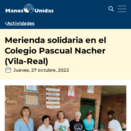
Pasar
al
contenido
principal
Ruta
Actividades
de
Merienda solidaria en el
navegación
Colegio Pascual Nacher
(Vila-Real)
Jueves, 27 octubre, 2022