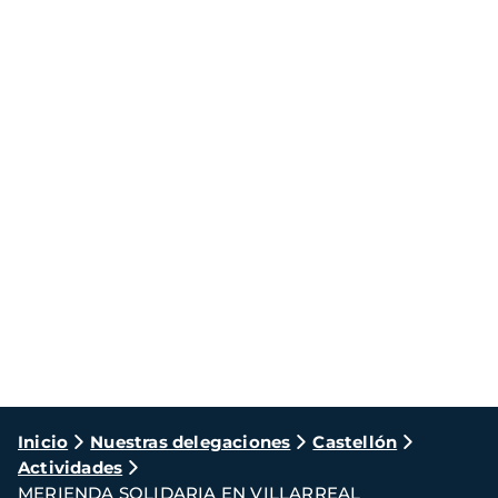
Ruta
Inicio
Nuestras delegaciones
Castellón
Actividades
de
MERIENDA SOLIDARIA EN VILLARREAL