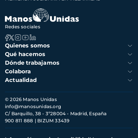
navegación
Redes sociales
Navegación
Quienes somos
principal
Qué hacemos
Dónde trabajamos
Colabora
Actualidad
Información
© 2026 Manos Unidas
de
info@manosunidas.org
contacto
C/ Barquillo, 38 - 3º28004 - Madrid, España
900 811 888
BIZUM 33439