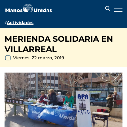
Pasar
al
contenido
principal
Ruta
Actividades
de
MERIENDA SOLIDARIA EN
navegación
VILLARREAL
Viernes, 22 marzo, 2019