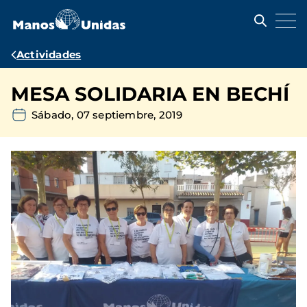
Pasar
al
contenido
principal
Ruta
Actividades
de
MESA SOLIDARIA EN BECHÍ
navegación
Sábado, 07 septiembre, 2019