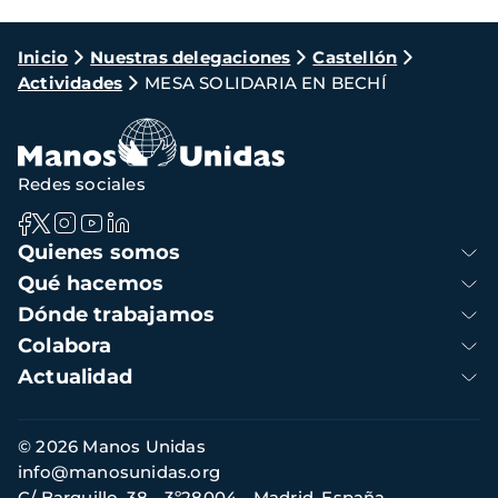
Ruta
Inicio
Nuestras delegaciones
Castellón
Actividades
MESA SOLIDARIA EN BECHÍ
de
navegación
Redes sociales
Navegación
Quienes somos
principal
Qué hacemos
Dónde trabajamos
Colabora
Actualidad
Información
© 2026 Manos Unidas
de
info@manosunidas.org
contacto
C/ Barquillo, 38 - 3º28004 - Madrid, España