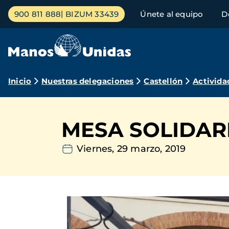
Pasar
Menú
900 811 888
BIZUM 33439
Únete al equipo
D
al
principal
contenido
principal
Ruta
Inicio
Nuestras delegaciones
Castellón
Activida
de
navegación
MESA SOLIDAR
Viernes, 29 marzo, 2019