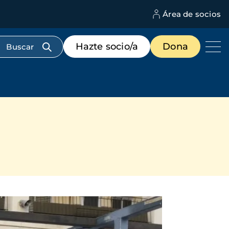
Área de socios
M
d
c
Menú
Hazte socio/a
Dona
d
de
us
destacados
cabecera