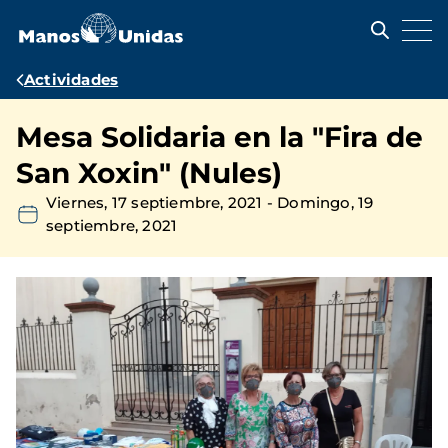
Pasar
al
contenido
principal
Ruta
Actividades
de
Mesa Solidaria en la "Fira de
navegación
San Xoxin" (Nules)
Viernes, 17 septiembre, 2021
-
Domingo, 19
septiembre, 2021