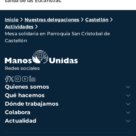
salida de las Eucaristías.
Ruta
Inicio
Nuestras delegaciones
Castellón
Actividades
de
Mesa solidaria en Parroquia San Cristobal de
navegación
Castellón
Redes sociales
Navegación
Quienes somos
principal
Qué hacemos
Dónde trabajamos
Colabora
Actualidad