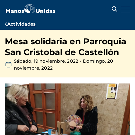
Pasar
al
contenido
principal
Ruta
Actividades
de
Mesa solidaria en Parroquia
navegación
San Cristobal de Castellón
Sábado, 19 noviembre, 2022
-
Domingo, 20
noviembre, 2022