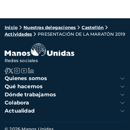
Ruta
Inicio
Nuestras delegaciones
Castellón
Actividades
PRESENTACIÓN DE LA MARATÓN 2019
de
navegación
Redes sociales
Navegación
Quienes somos
principal
Qué hacemos
Dónde trabajamos
Colabora
Actualidad
Información
© 2026 Manos Unidas