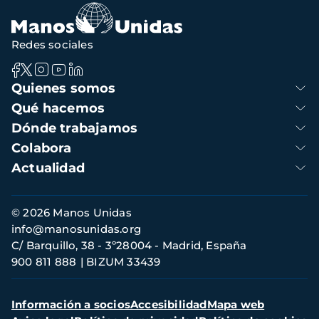
Redes sociales
Navegación
Quienes somos
principal
Qué hacemos
Dónde trabajamos
Colabora
Actualidad
Información
© 2026 Manos Unidas
de
info@manosunidas.org
contacto
C/ Barquillo, 38 - 3º28004 - Madrid, España
900 811 888
BIZUM 33439
Menú
Información a socios
Accesibilidad
Mapa web
secundario