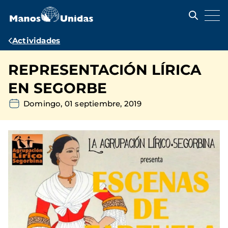
Pasar
al
contenido
principal
Ruta
Actividades
de
REPRESENTACIÓN LÍRICA
navegación
EN SEGORBE
Domingo, 01 septiembre, 2019