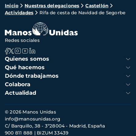
Ruta
Inicio
Nuestras delegaciones
Castellón
Actividades
Rifa de cesta de Navidad de Segorbe
de
navegación
Redes sociales
Navegación
Quienes somos
principal
Qué hacemos
Dónde trabajamos
Colabora
Actualidad
Información
© 2026 Manos Unidas
de
info@manosunidas.org
contacto
C/ Barquillo, 38 - 3º28004 - Madrid, España
900 811 888
BIZUM 33439