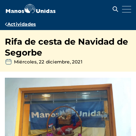
Pasar
al
contenido
principal
Ruta
Actividades
de
Rifa de cesta de Navidad de
navegación
Segorbe
Miércoles, 22 diciembre, 2021