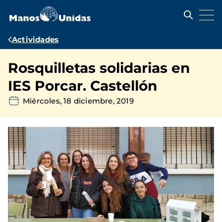
Pasar
al
contenido
principal
Ruta
Actividades
de
Rosquilletas solidarias en
navegación
IES Porcar. Castellón
Miércoles, 18 diciembre, 2019