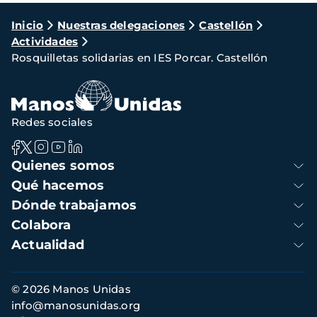
Ruta
Inicio
Nuestras delegaciones
Castellón
Actividades
de
Rosquilletas solidarias en IES Porcar. Castellón
navegación
Redes sociales
Navegación
Quienes somos
principal
Qué hacemos
Dónde trabajamos
Colabora
Actualidad
Información
© 2026 Manos Unidas
de
info@manosunidas.org
contacto