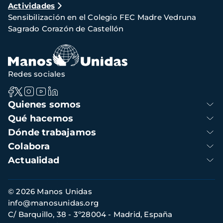
Actividades
de
Sensibilización en el Colegio FEC Madre Vedruna
navegación
Sagrado Corazón de Castellón
Redes sociales
Navegación
Quienes somos
principal
Qué hacemos
Dónde trabajamos
Colabora
Actualidad
Información
© 2026 Manos Unidas
de
info@manosunidas.org
contacto
C/ Barquillo, 38 - 3º28004 - Madrid, España