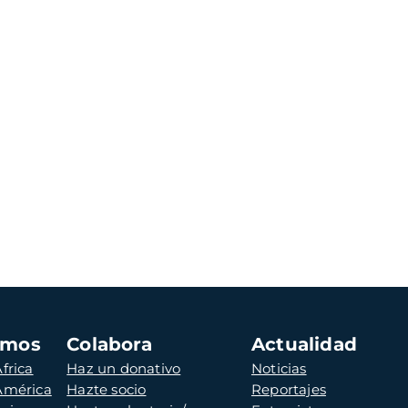
amos
Colabora
Actualidad
frica
Haz un donativo
Noticias
 América
Hazte socio
Reportajes