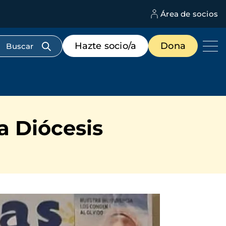
Área de socios
M
d
c
Menú
Hazte socio/a
Dona
d
de
us
destacados
cabecera
a Diócesis