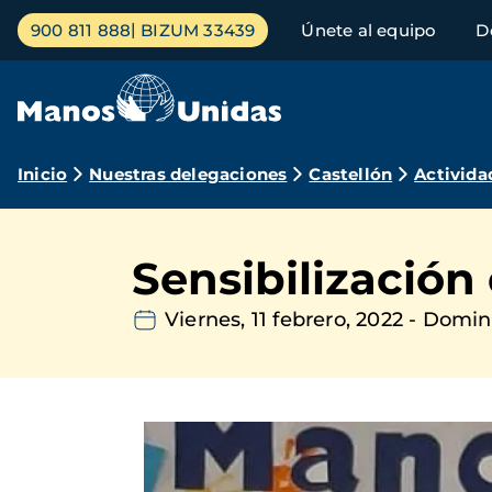
Pasar
Menú
900 811 888
BIZUM 33439
Únete al equipo
D
al
principal
contenido
principal
Ruta
Inicio
Nuestras delegaciones
Castellón
Activida
de
navegación
Sensibilización 
Viernes, 11 febrero, 2022
-
Doming