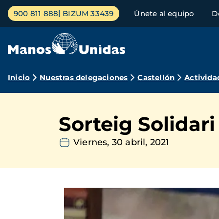
Pasar
Menú
900 811 888
BIZUM 33439
Únete al equipo
D
al
principal
contenido
principal
Ruta
Inicio
Nuestras delegaciones
Castellón
Activida
de
navegación
Sorteig Solidari
Viernes, 30 abril, 2021