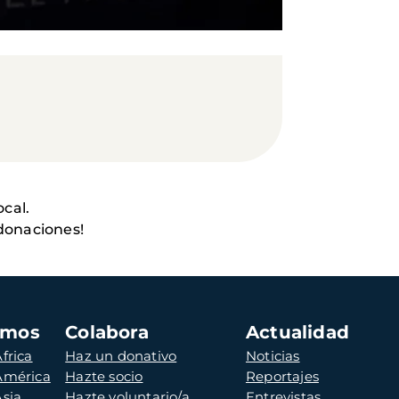
ocal.
 donaciones!
amos
Colabora
Actualidad
frica
Haz un donativo
Noticias
 América
Hazte socio
Reportajes
Asia
Hazte voluntario/a
Entrevistas