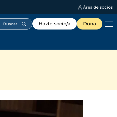
Área de socios
M
d
c
Menú
Hazte socio/a
Dona
d
de
us
destacados
cabecera