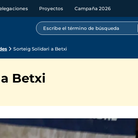
elegaciones
Proyectos
Campaña 2026
Búsqueda por texto completo
des
Sorteig Solidari a Betxi
 a Betxi