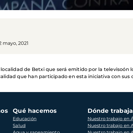
2 mayo, 2021
 localidad de Betxi que será emitido por la televisoón l
ocalidad que han participado en esta iniciativa con sus
mos
Qué hacemos
Dónde trabaj
Educación
Nuestro trabajo en Á
Salud
Nuestro trabajo en
Agua y saneamiento
Nuestro trabajo en 